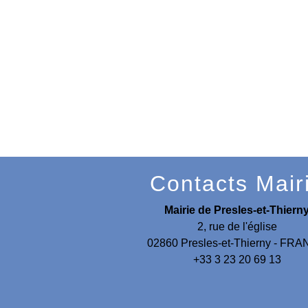
Retour
Contacts Mair
Mairie de Presles-et-Thiern
2, rue de l'église
02860 Presles-et-Thierny - FR
+33 3 23 20 69 13