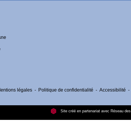
sne
e
entions légales
-
Politique de confidentialité
-
Accessibilité
-
Site créé en partenariat avec Réseau d